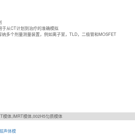
划
造，用于从CT计划到治疗的准确模拟
纳多个剂量测量装置，例如离子室，TLD，二极管和MOSFET
 IMRT模体,IMRT模体,002H5匀质模体
织超声体模