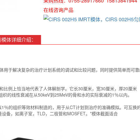
采购热线：0755-28917660 15813841944
在线咨询产品
H5匀质模体详细介绍：
MRT模体用于解决复杂的治疗计划系统的调试和比较问题，同时提供简单而可靠
在尺寸和比例上恰当地代表了人体解剖学。它长30厘米，宽30厘米，厚20厘米
织的线性衰减在从50keV到25MeV的骨和水的实际衰减的1％以内。
15 MeV模拟1％的组织等效材料制造的，用于从CT计划到治疗的准确模拟。可互换
备，如离子室，TLD，二极管和MOSFET。*模体截面适合