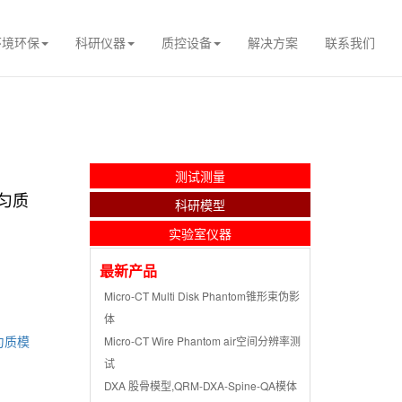
环境环保
科研仪器
质控设备
解决方案
联系我们
测试测量
5匀质
科研模型
实验室仪器
最新产品
Micro-CT Multi Disk Phantom锥形束伪影
体
5匀质模
Micro-CT Wire Phantom air空间分辨率测
试
DXA 股骨模型,QRM-DXA-Spine-QA模体