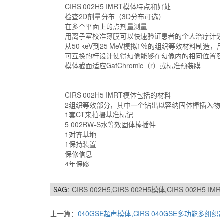
CIRS 002H5 IMRT模体特点和好处
检查2D剂量分布（3D分布可选）
在多个平面上的点剂量测量
用离子室校准薄膜可以快速验证患者的个人治疗计
从50 keV到25 MeV模拟1％的组织等效材料制
可互换的杆设计使得幻像能够在幻像内的相同位置容
模体截面适应GafChromic（r）或标准预装膜
CIRS 002H5 IMRT模体包括的材料
2组织等效部分，其中一个钻出以容纳固体棒插入物
1套CT来拍摄基准标记
5 002RW-S水等效固体棒插件
1对齐基地
1保持装置
保修信息
4年保修
SAG:
CIRS 002H5,CIRS 002H5模体,CIRS 002H5
上一篇：
040GSE超声模体,CIRS 040GSE多功能多组