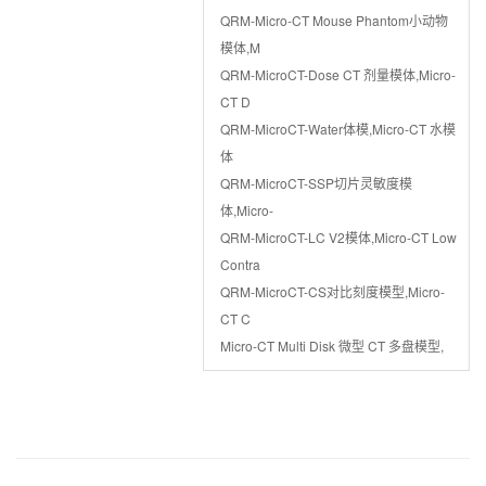
QRM-Micro-CT Mouse Phantom小动物
模体,M
QRM-MicroCT-Dose CT 剂量模体,Micro-
CT D
QRM-MicroCT-Water体模,Micro-CT 水模
体
QRM-MicroCT-SSP切片灵敏度模
体,Micro-
QRM-MicroCT-LC V2模体,Micro-CT Low
Contra
QRM-MicroCT-CS对比刻度模型,Micro-
CT C
Micro-CT Multi Disk 微型 CT 多盘模型,