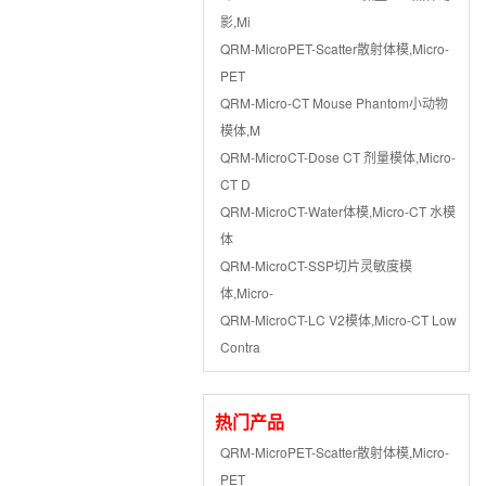
影,Mi
QRM-MicroPET-Scatter散射体模,Micro-
PET
QRM-Micro-CT Mouse Phantom小动物
模体,M
QRM-MicroCT-Dose CT 剂量模体,Micro-
CT D
QRM-MicroCT-Water体模,Micro-CT 水模
体
QRM-MicroCT-SSP切片灵敏度模
体,Micro-
QRM-MicroCT-LC V2模体,Micro-CT Low
Contra
热门产品
QRM-MicroPET-Scatter散射体模,Micro-
PET