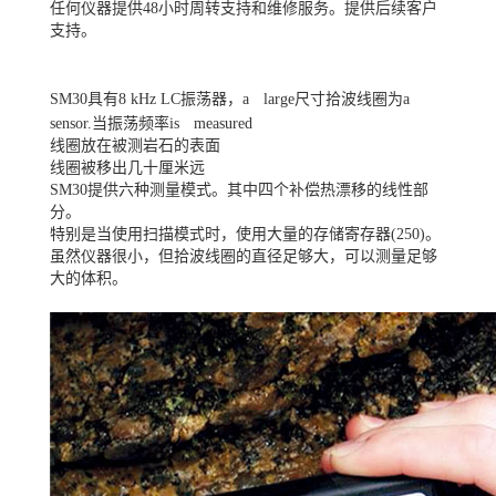
任何仪器提供48小时周转支持和维修服务。提供后续客户
支持。
SM30具有8 kHz LC振荡器，aﾠlarge尺寸拾波线圈为aﾠ
sensor.当振荡频率isﾠmeasured
线圈放在被测岩石的表面
线圈被移出几十厘米远
SM30提供六种测量模式。其中四个补偿热漂移的线性部
分。
特别是当使用扫描模式时，使用大量的存储寄存器(250)。
虽然仪器很小，但拾波线圈的直径足够大，可以测量足够
大的体积。