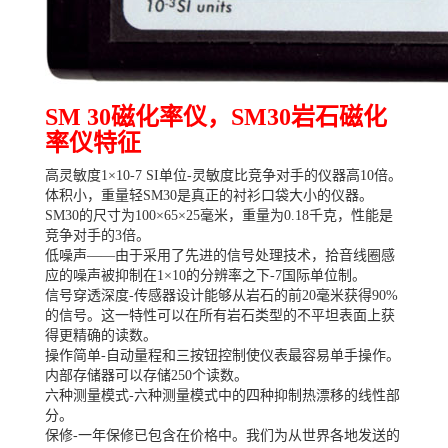
SM 30磁化率仪，SM30岩石磁化
率仪特征
高灵敏度1×10-7 SI单位-灵敏度比竞争对手的仪器高10倍。
体积小，重量轻SM30是真正的衬衫口袋大小的仪器。
SM30的尺寸为100×65×25毫米，重量为0.18千克，性能是
竞争对手的3倍。
低噪声——由于采用了先进的信号处理技术，拾音线圈感
应的噪声被抑制在1×10的分辨率之下-7国际单位制。
信号穿透深度-传感器设计能够从岩石的前20毫米获得90%
的信号。这一特性可以在所有岩石类型的不平坦表面上获
得更精确的读数。
操作简单-自动量程和三按钮控制使仪表最容易单手操作。
内部存储器可以存储250个读数。
六种测量模式-六种测量模式中的四种抑制热漂移的线性部
分。
保修-一年保修已包含在价格中。我们为从世界各地发送的