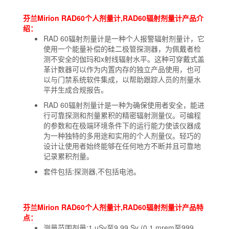
芬兰Mirion RAD60个人剂量计,RAD60辐射剂量计产品介
绍：
RAD 60辐射剂量计是一种个人报警辐射剂量计，它
使用一个能量补偿的硅二极管探测器，为佩戴者检
测不安全的伽玛和x射线辐射水平。这种可穿戴式盖
革计数器可以作为内置内存的独立产品使用，也可
以与门禁系统软件集成，以帮助跟踪人员的剂量水
平并生成合规报告。
RAD 60辐射剂量计是一种为确保使用者安全，能进
行可靠探测和剂量累积的精密辐射测量仪。可编程
的参数和在极端环境条件下的运行能力使该仪器成
为一种独特的多用途和实用的个人剂量仪。轻巧的
设计让使用者始终能够在任何地方不断并且可靠地
记录累积剂量。
套件包括:探测器,不包括电池。
芬兰Mirion RAD60个人剂量计,RAD60辐射剂量计产品特
点：
测量范围剂量:1 uSv至9.99 Sv (0.1 mrem至999