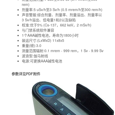
rem)
剂量率:5 uSv/h至3 Sv/h (0.5 mrem/h至300 rem/h)
声音警报:综合剂量、剂量率、剂量溢出、剂量率以
3 Sv/h溢出、低电量1和2以及缺陷
校准:优于5% (Cs-137，662 keV，2 mSv/h)
与门禁系统软件兼容
1个AAA碱性电池，寿命为1800小时
装运尺寸:(LxWxD)
11x8x5
重量(磅):3.0
测量范围辐射:0.1 mrem - 999 rem，1 Sv - 9.99 Sv
波浪型:伽马射线
电源:可更换AAA碱性电池
参数详见PDF附件