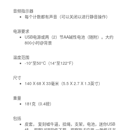
音频指示器
每个计数都有声音（可以关闭以进行静音操作）
电源要求
USB电源或两（2）节AA碱性电池（随附）。大约
800小时@背景
温度范围
-10°至50°C（14°至122°F）
尺寸
140 X 68 X 33毫米（5.5 X 2.7 X 1.3英寸）
重量
181克（0.4磅）
包括
皮套， 复刻嘘牛逼，挂绳，支架，电池，迷你USB
线， 观察USB软件下载，观察BLE应用 一致性证书