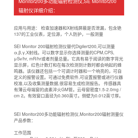
Monitor200多功能辐射检测仪,SE Monitor200
辐射仪详细介绍：
应用与用途： 检查加速器和X射线屏蔽是否泄漏，包含铯
137的工业仪表，定位源，个人防护，一般测量
SEI Monitor 200辐射检测仪替代Digilert200,可以测量
α,β,γ,X射线。可以数字显示你选择测量的CPM,CPS,
μSv/hr, mR/hr或者剂量总量。它具有易于阅读的数字背光
显示屏，红色计数灯和在每次检测到计数时都会响起的蜂
鸣器。该仪器还包括一个可调计时器和一个响亮的，可自
定义的报警设置。可通过免费软件,可设置报警或进行仪器
校准,以及收集测量数据,很容易生成检测报告。 传感器具
有薄云母端窗的卤素淬火GM管。云母窗密度1.5-2.0mg /
cm 2。有效窗口直径为0.360英寸。侧壁为0.012英寸厚。
SEI Monitor200多功能辐射检测仪,Monitor200辐射测量仪
产品参数：
工作范围