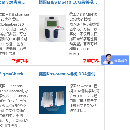
德国M＆S phantom 320患者模拟器,phantom 320 ECG模拟器
德国M＆S MS410 ECG患者模拟器,MS410心电模拟器
德国M＆S phantom
德国M＆S MS410
320患者模拟
ECG患者模拟
器,phantom 320
器,MS410心电模拟
ECG模拟器一款多
器小巧，方便，数
功能模拟器，可让
字化，不仅可以模
您测试ECG和长期
拟正常和病理性搏
ECG设备，监视
动类型，而且可以
器，记录器，心律
模拟IEC / EN
不齐计算机...
60601-...
了解更多
了解更多
英国 ETher nde SigmaCheck2电导率仪,SigmaCheck2涡流（ECT）电导率仪
德国Kowotest 5槽楔,DDA测试楔块,符合ASTM E2737通用测试模块
英国 ETher nde
德国Kowotest 5槽
SigmaCheck2电导
楔,DDA测试楔块,符
率仪,SigmaCheck2
合ASTM E2737通
涡流（ECT）电导
用测试模块用于工
率仪以合理的价格
业放射学的DDA系
为用户提供快速而
统的评估...
准确的电导率测
量。SigmaCheck2
EC电导率仪...