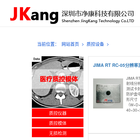
当前位置：
网站首页
>
质控设备
>
JIMA R
射线分辨
测试卡
防护盒中
形尺寸
（W×D
40×30×
质控仪器
质控模体
无损检测