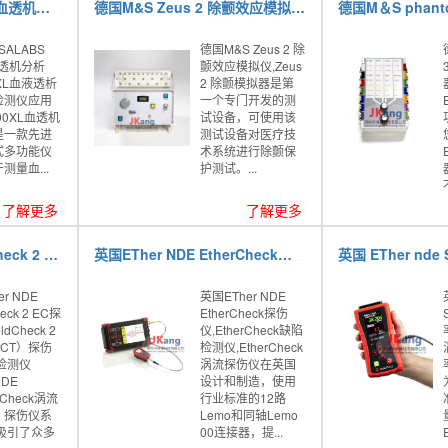
美国MESALABS 90XL血透机分析仪
德国M&S Zeus 2 除颤效应模拟仪,Zeus 2 除颤模拟器
SALABS
德国M&S Zeus 2 除
血透机分析
颤效应模拟仪,Zeus
XL血液透析
2 除颤模拟器是第
检测仪应用
一个专门开发的测
90XL血透机
试设备，可使用该
是一款先进
测试设备对医疗技
式多功能仪
术系统进行除颤保
测量血...
护测试。...
了解更多
了解更多
英国Ether NDE WeldCheck 2 EC探伤仪,WeldCheck 2涡流（ECT）探伤仪,焊接检测仪
英国ETher NDE EtherCheck探伤仪,EtherCheck缺陷检测仪,EtherCheck涡流探伤仪
er NDE
英国ETher NDE
eck 2 EC探
EtherCheck探伤
dCheck 2
仪,EtherCheck缺陷
CT）探伤
检测仪,EtherCheck
检测仪
涡流探伤仪在英国
NDE
设计和制造，使用
dCheck涡流
行业标准的12路
）探伤仪系
Lemo和同轴Lemo
吸引了众多
00连接器，提...