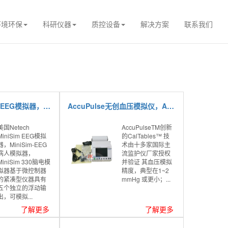
环境环保
科研仪器
质控设备
解决方案
联系我们
Netech MiniSim EEG模拟器，MiniSim-EEG病人模拟器，MiniSim 330脑电模拟器
AccuPulse无创血压模拟仪，AccuPulse无创血压模拟器
美国Netech
AccuPulseTM创新
MiniSim EEG模拟
的CalTables™ 技
器，MiniSim-EEG
术由十多家国际主
病人模拟器，
流监护仪厂家授权
MiniSim 330脑电模
并验证 其血压模拟
拟器基于微控制器
精度，典型在1~2
的紧凑型仪器具有
mmHg 或更小；...
五个独立的浮动输
出，可模拟...
了解更多
了解更多