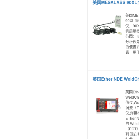
美国ME
90XL
仪，90
机质量
范围： 
分析仪
的便携
表，用于
英国Eth
WeldCh
伤仪,Wel
涡流（E
仪,焊接
ETher 
的 Wel
（ECT
列 现在